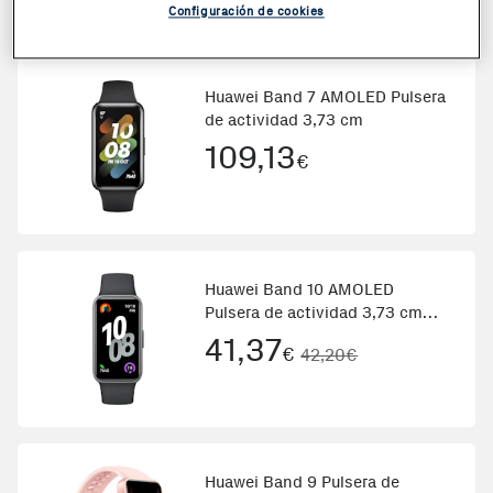
Configuración de cookies
Huawei Band 7 AMOLED Pulsera
de actividad 3,73 cm
109,13
€
Huawei Band 10 AMOLED
Pulsera de actividad 3,73 cm
(1.47\) Negro
41,37
€
42,20€
Huawei Band 9 Pulsera de