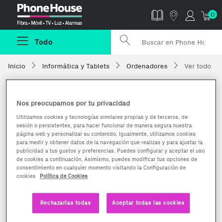
Phonehouse
0
Todo
Inicio
Informática y Tablets
Ordenadores
Ver todo
Nos preocupamos por tu privacidad
Utilizamos cookies y tecnologías similares propias y de terceros, de
sesión o persistentes, para hacer funcionar de manera segura nuestra
página web y personalizar su contenido. Igualmente, utilizamos cookies
para medir y obtener datos de la navegación que realizas y para ajustar la
publicidad a tus gustos y preferencias. Puedes configurar y aceptar el uso
de cookies a continuación. Asimismo, puedes modificar tus opciones de
consentimiento en cualquier momento visitando la Configuración de
cookies
Política de Cookies
En Phone House, te ofrecemos dentro de nuestro catálogo
una gran variedad de ordenadores con los mejores precios
Rechazarlas todas
Aceptar todas las cookies
que encontrarás en el mercado. En el catálogo, podrás
localizar grandes marcas como son
Lenovo
,
Apple
,
Toshiba