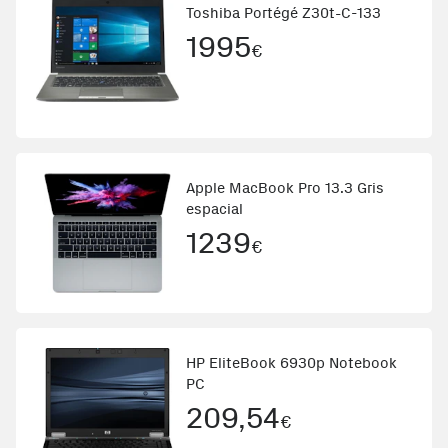
Toshiba Portégé Z30t-C-133
1995
€
Apple MacBook Pro 13.3 Gris
espacial
1239
€
HP EliteBook 6930p Notebook
PC
209,54
€