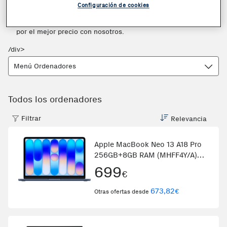
Configuración de cookies
o
Acer
, que son las que están marcando tendencias en el
mercado actualmente y podrás llevarte tu nuevo ordenador
por el mejor precio con nosotros.
/div>
Menú Ordenadores
Todos los ordenadores
Filtrar
Relevancia
Apple MacBook Neo 13 A18 Pro
256GB+8GB RAM (MHFF4Y/A)
Azul
699
€
673,82
€
Otras ofertas desde