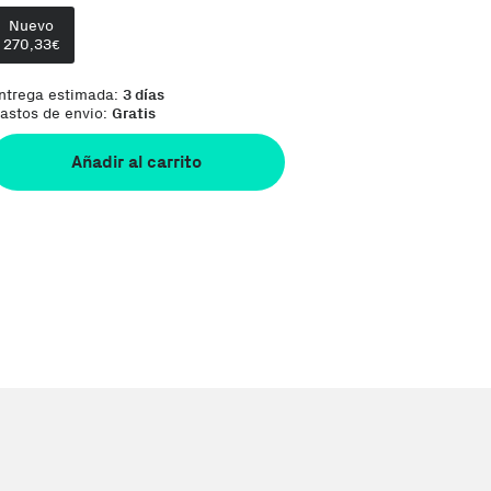
Nuevo
270,33
€
ntrega estimada:
3 días
astos de envio:
Gratis
Añadir al carrito