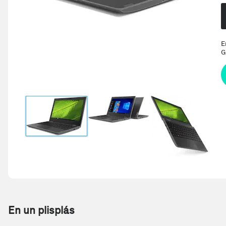
E
G
En un plisplás