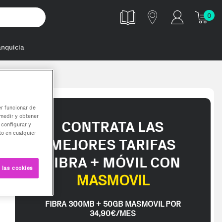
0
anquicia
er funcionar de
medir y obtener
CONTRATA LAS
 configurar y
o en cualquier
MEJORES TARIFAS
FIBRA + MÓVIL CON
 las cookies
MASMOVIL
FIBRA 300MB + 50GB MASMOVIL POR
34,90€/MES
to Nuevo. Garantia oficial de fabricante. Impuesto IGI incluido (4.5%)