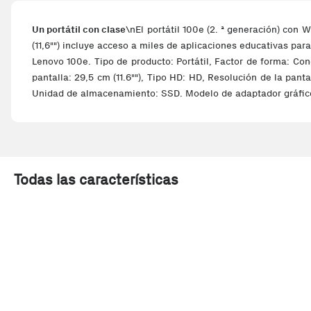
Un portátil con clase
\nEl portátil 100e (2. ª generación) con 
(11,6"") incluye acceso a miles de aplicaciones educativas par
Lenovo 100e. Tipo de producto: Portátil, Factor de forma: Co
pantalla: 29,5 cm (11.6""), Tipo HD: HD, Resolución de la pa
Unidad de almacenamiento: SSD. Modelo de adaptador gráfico 
Todas las características