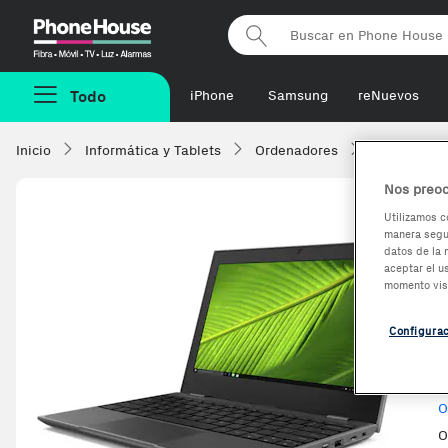
Phonehouse
Todo
iPhone
Samsung
reNuevos
Inicio
Informática y Tablets
Ordenadores
Portatiles
Nos preoc
Utilizamos c
manera segur
-48,67€
datos de la 
aceptar el u
momento vis
Configura
V
O
O