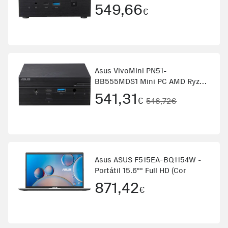
Negro
549,66
€
Asus VivoMini PN51-
BB555MDS1 Mini PC AMD Ryzen
5 5500U Negro
541,31
€
546,72€
Asus ASUS F515EA-BQ1154W -
Portátil 15.6"" Full HD (Cor
871,42
€