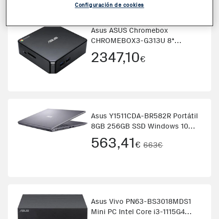
Configuración de cookies
Asus ASUS Chromebox
CHROMEBOX3-G313U 8ª
generación de procesadores
2347,10
€
Intel® Core™ i7 i7-8550U 4 GB
32 GB SSD Mini PC
Asus Y1511CDA-BR582R Portátil
8GB 256GB SSD Windows 10
Gris
563,41
€
663€
Asus Vivo PN63-BS3018MDS1
Mini PC Intel Core i3-1115G4