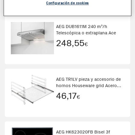
Configuración de cookies
AEG DUB1611M 240 m³/h
Telescópica o extraplana Ace
248,55
€
AEG TR1LV pieza y accesorio de
hornos Houseware grid Acero
inoxidable
46,17
€
AEG HK623020FB Bisel 3f