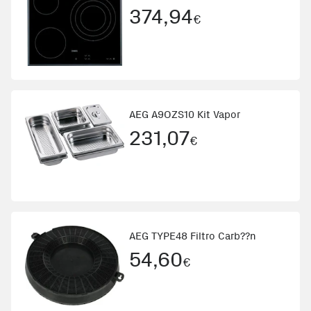
374,94
€
AEG A9OZS10 Kit Vapor
231,07
€
AEG TYPE48 Filtro Carb??n
54,60
€