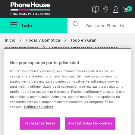
Phonehouse
0
Todo
Inicio
Hogar y Domótica
Todo en Gran
electrodoméstico
Campanas extractoras y accesorios
Nos preocupamos por tu privacidad
Utilizamos cookies y tecnologías similares propias y de terceros, de
sesión o persistentes, para hacer funcionar de manera segura nuestra
página web y personalizar su contenido. Igualmente, utilizamos cookies
para medir y obtener datos de la navegación que realizas y para ajustar la
publicidad a tus gustos y preferencias. Puedes configurar y aceptar el uso
de cookies a continuación. Asimismo, puedes modificar tus opciones de
consentimiento en cualquier momento visitando la Configuración de
cookies
Política de Cookies
Rechazarlas todas
Aceptar todas las cookies