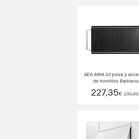
AEG A9HL33 pieza y acce
de hornillos Barbaco
227,35
€
231,9