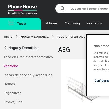
Phonehouse
Todo
iPhone
Samsung
reNuevos
Inicio
Hogar y Domótica
Todo en Gran electrodoméstico
Nos preoc
Hogar y Domótica
AEG
Utilizamos c
Todo en Gran electrodoméstico
manera segur
datos de la 
aceptar el u
Ver todos
momento vis
Placas de cocción y accesorios
Configura
Hornos
Frigoríficos
Lavavajillas