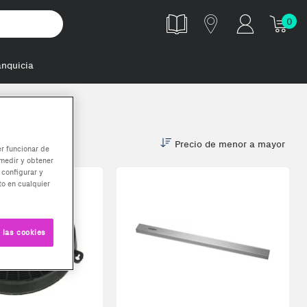
0
anquicia
Precio de menor a mayor
er funcionar de
medir y obtener
 configurar y
o en cualquier
 las cookies