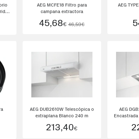
orio
AEG MCFE18 Filtro para
AEG TYPE4
rid
campana extractora
45,68
5
€
46,59€
ra
AEG DUB2610W Telescópica o
AEG DGB
extraplana Blanco 240 m
Encastrada 
213,40
2
€