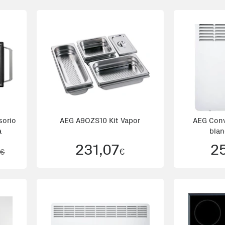
sorio
AEG A9OZS10 Kit Vapor
AEG Conv
a
bla
231,07
2
€
0€