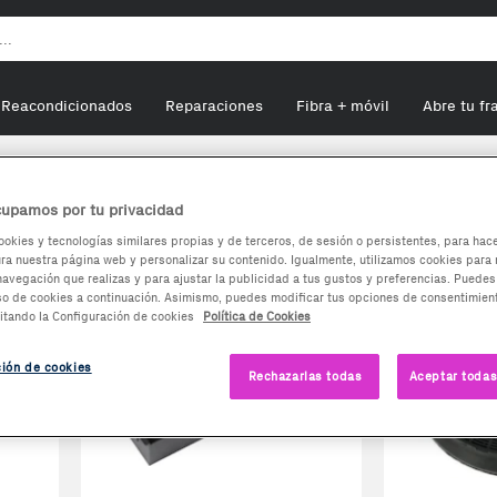
Reacondicionados
Reparaciones
Fibra + móvil
Abre tu fr
AEG
upamos por tu privacidad
ookies y tecnologías similares propias y de terceros, de sesión o persistentes, para hac
a nuestra página web y personalizar su contenido. Igualmente, utilizamos cookies para 
navegación que realizas y para ajustar la publicidad a tus gustos y preferencias. Puedes
so de cookies a continuación. Asimismo, puedes modificar tus opciones de consentimient
itando la Configuración de cookies
Política de Cookies
ción de cookies
Rechazarlas todas
Aceptar todas