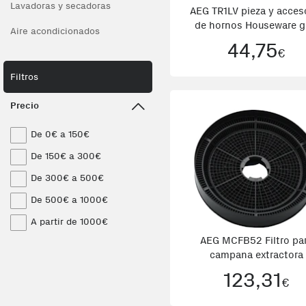
Lavadoras y secadoras
AEG TR1LV pieza y acces
de hornos Houseware g
Aire acondicionados
Acero inoxidable
44,75
€
Filtros
Precio
De 0€ a 150€
De 150€ a 300€
De 300€ a 500€
De 500€ a 1000€
A partir de 1000€
AEG MCFB52 Filtro pa
campana extractora
123,31
€