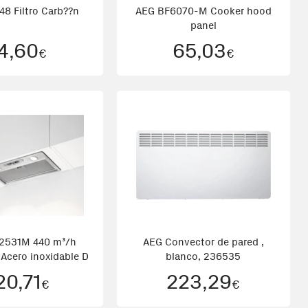
8 Filtro Carb??n
AEG BF6070-M Cooker hood
panel
4,60
65,03
€
€
2531M 440 m³/h
AEG Convector de pared ,
Acero inoxidable D
blanco, 236535
20,71
223,29
€
€