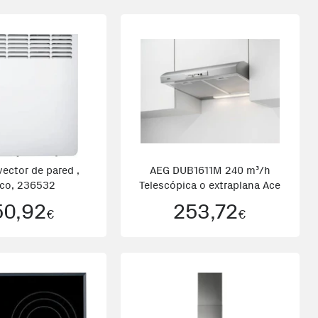
ector de pared ,
AEG DUB1611M 240 m³/h
nco, 236532
Telescópica o extraplana Ace
50,92
253,72
€
€