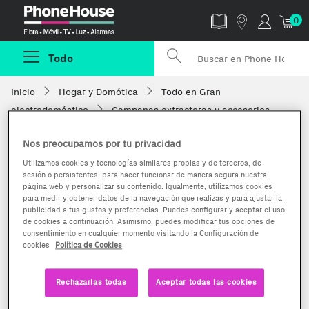
Phonehouse
0
Todo
Inicio
Hogar y Domótica
Todo en Gran
electrodoméstico
Campanas extractoras y accesorios
Nos preocupamos por tu privacidad
Utilizamos cookies y tecnologías similares propias y de terceros, de
sesión o persistentes, para hacer funcionar de manera segura nuestra
página web y personalizar su contenido. Igualmente, utilizamos cookies
para medir y obtener datos de la navegación que realizas y para ajustar la
publicidad a tus gustos y preferencias. Puedes configurar y aceptar el uso
de cookies a continuación. Asimismo, puedes modificar tus opciones de
consentimiento en cualquier momento visitando la Configuración de
cookies
Política de Cookies
Rechazarlas todas
Aceptar todas las cookies