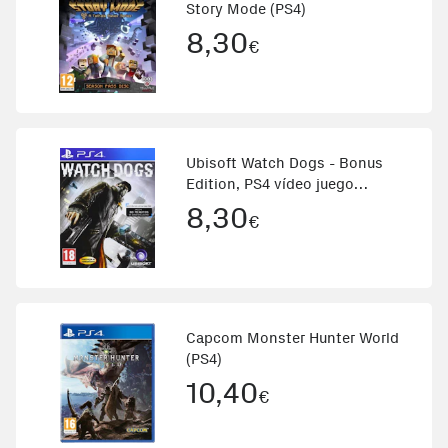
Story Mode (PS4)
8,30
€
Ubisoft Watch Dogs - Bonus
Edition, PS4 vídeo juego
PlayStation 4 Básico Inglés,
8,30
€
Español
Capcom Monster Hunter World
(PS4)
10,40
€