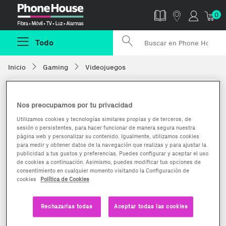
Phonehouse
0
Todo
Inicio
Gaming
Videojuegos
Nos preocupamos por tu privacidad
Utilizamos cookies y tecnologías similares propias y de terceros, de
sesión o persistentes, para hacer funcionar de manera segura nuestra
página web y personalizar su contenido. Igualmente, utilizamos cookies
para medir y obtener datos de la navegación que realizas y para ajustar la
publicidad a tus gustos y preferencias. Puedes configurar y aceptar el uso
de cookies a continuación. Asimismo, puedes modificar tus opciones de
consentimiento en cualquier momento visitando la Configuración de
cookies
Política de Cookies
Rechazarlas todas
Aceptar todas las cookies