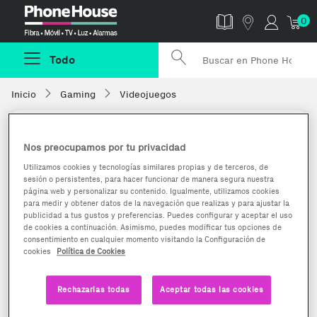
Phonehouse
0
Todo
Inicio
Gaming
Videojuegos
Nos preocupamos por tu privacidad
Utilizamos cookies y tecnologías similares propias y de terceros, de
sesión o persistentes, para hacer funcionar de manera segura nuestra
página web y personalizar su contenido. Igualmente, utilizamos cookies
para medir y obtener datos de la navegación que realizas y para ajustar la
publicidad a tus gustos y preferencias. Puedes configurar y aceptar el uso
de cookies a continuación. Asimismo, puedes modificar tus opciones de
consentimiento en cualquier momento visitando la Configuración de
cookies
Política de Cookies
Rechazarlas todas
Aceptar todas las cookies