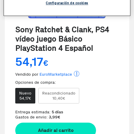
Configuración de cookies
VER VIDEO
Sony Ratchet & Clank, PS4
vídeo juego Básico
PlayStation 4 Español
54,17
€
Vendido por
EuroMarketplace
Opciones de compra:
Nuevo
Reacondicionado
54,17
10,40
€
€
Entrega estimada:
5 días
Gastos de envio:
3,99
€
Añadir al carrito