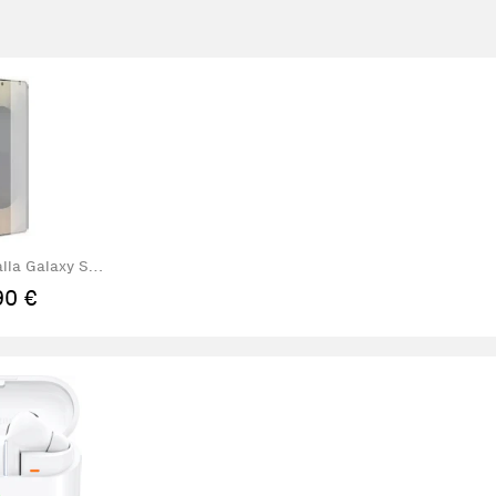
alla Galaxy S25
a 5G
90 €