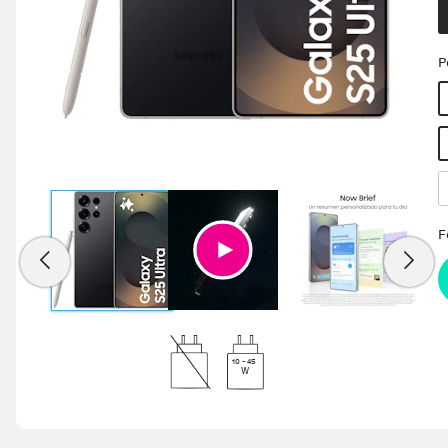
P
F
10 - 45
W