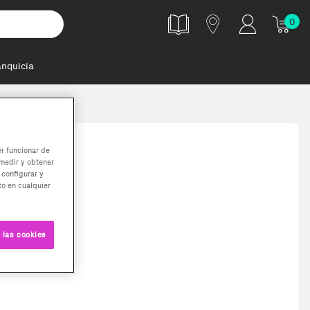
0
anquicia
er funcionar de
medir y obtener
 configurar y
o en cualquier
 las cookies