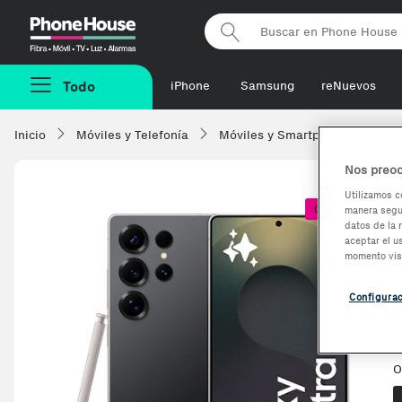
Phonehouse
Todo
iPhone
Samsung
reNuevos
Inicio
Móviles y Telefonía
Móviles y Smartphones
Sa
Nos preoc
Utilizamos c
Coste + 1€
manera segur
datos de la 
-520€
aceptar el u
momento vis
Configura
O
O