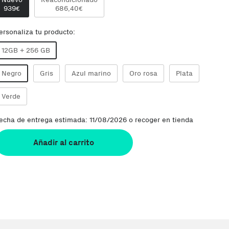
939
686,40
€
€
ersonaliza tu producto:
12GB + 256 GB
Negro
Gris
Azul marino
Oro rosa
Plata
Verde
echa de entrega estimada: 11/08/2026 o recoger en tienda
Añadir al carrito