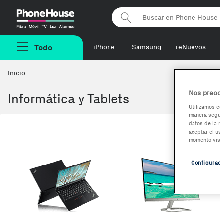
Phonehouse
Todo
iPhone
Samsung
reNuevos
Inicio
Nos preoc
Informática y Tablets
Utilizamos c
manera segur
datos de la 
aceptar el u
momento vis
Configura