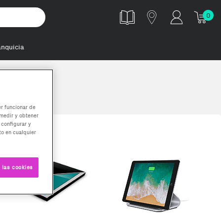
0
anquicia
er funcionar de
medir y obtener
 configurar y
o en cualquier
 las cookies