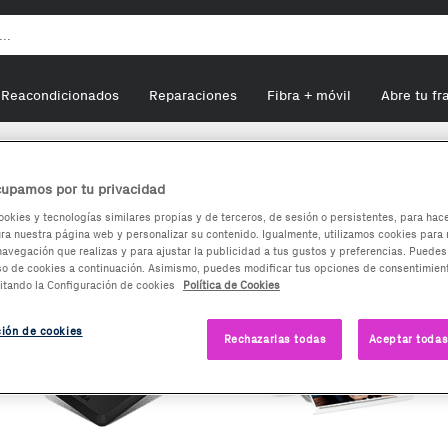
Reacondicionados
Reparaciones
Fibra + móvil
Abre tu fr
upamos por tu privacidad
ookies y tecnologías similares propias y de terceros, de sesión o persistentes, para hac
a nuestra página web y personalizar su contenido. Igualmente, utilizamos cookies para 
navegación que realizas y para ajustar la publicidad a tus gustos y preferencias. Puedes
so de cookies a continuación. Asimismo, puedes modificar tus opciones de consentimient
itando la Configuración de cookies
Política de Cookies
ción de cookies
Rechazarlas todas
Aceptar todas