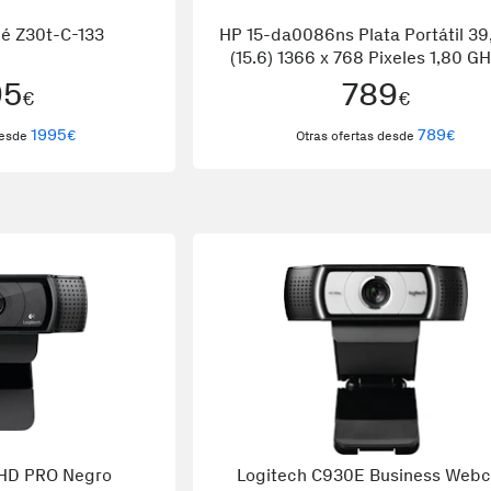
gé Z30t-C-133
HP 15-da0086ns Plata Portátil 39
(15.6) 1366 x 768 Pixeles 1,80 GH
generación de procesadores In
95
789
€
€
Core™ i7 i7-8550U
1995
789
€
€
desde
Otras ofertas desde
 HD PRO Negro
Logitech C930E Business Web