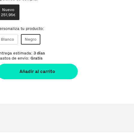
Nuevo
Phone House es un Marketplace
251,95
Te damos la oportunidad de elegir lo qu
€
ersonaliza tu producto:
Blanco
Negro
ntrega estimada:
3 días
astos de envio:
Gratis
Añadir al carrito