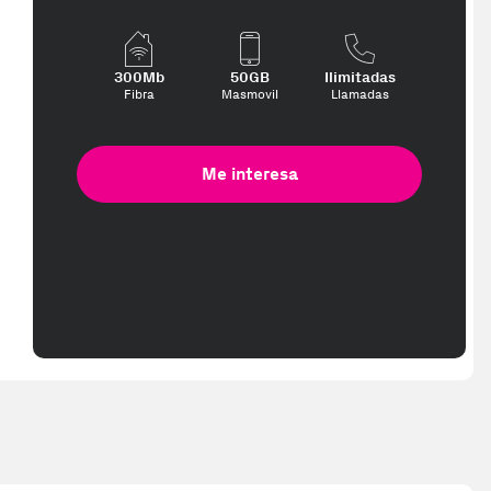
e más te interese, con los mejores precios. Gracias a nuestros vend
300Mb
50GB
Ilimitadas
Fibra
Masmovil
Llamadas
Me interesa