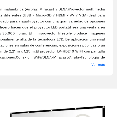
n inalámbrica (Airplay, Miracast y DLNA)Proyector multimedia
as diferentes (USB / Micro-SD / HDMI / AV / VGA)Ideal para
cuado para viajarProyector con una gran variedad de opciones
igero hacen que el proyector LED portátil sea una ventaja en
a 30.000 horas. El miniproyector lifestyle produce imágenes
cionalmente alta de la tecnología LCD. De aplicación universal
ntaciones en salas de conferencias, exposiciones públicas o un
ión de 2,21 m x 1,25 m.El proyector LV-HD240 WIFI con pantalla
icaciones:Conexión WiFi/DLNA/Miracast/AirplayTecnología de
ara del proyector LED, 30.000 horas de vida útilRelación de
Ver más
gadas)Interfaz: USB / Micro-SD / HDMI / AV / VGAAlimentación:
000 lúmenesDetallesFuente de luz: LEDResolución física: