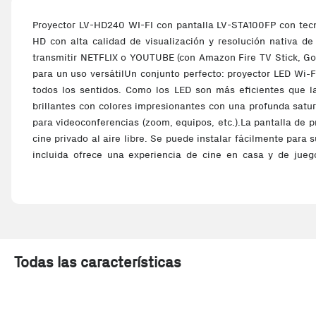
Proyector LV-HD240 WI-FI con pantalla LV-STA100FP con tecno
HD con alta calidad de visualización y resolución nativa 
transmitir NETFLIX o YOUTUBE (con Amazon Fire TV Stick, Goo
para un uso versátilUn conjunto perfecto: proyector LED Wi-
todos los sentidos. Como los LED son más eficientes que la
brillantes con colores impresionantes con una profunda satura
para videoconferencias (zoom, equipos, etc.).La pantalla de p
cine privado al aire libre. Se puede instalar fácilmente para
incluida ofrece una experiencia de cine en casa y de jueg
proyector LCDResolución: 1280 x 720 pSoporta Full HD (hast
aspecto de la imagen: 4:3 / 16:9Distancia de proyección: 1,2
110-240 V ~ 50/60 Hz Fuente de luz: LEDPeso del proyec
1280x720Contenidos del paquete1 proyector1 mando a distanc
Todas las características