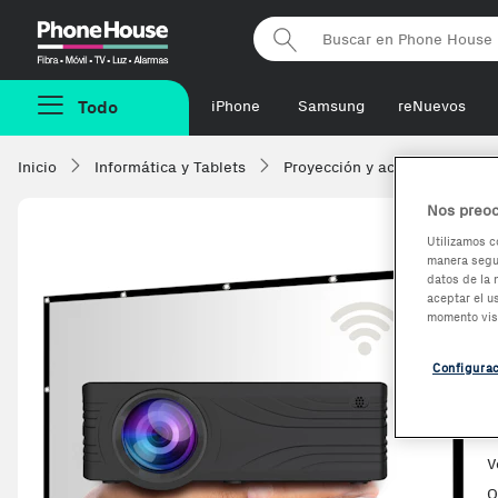
Phonehouse
Todo
iPhone
Samsung
reNuevos
Inicio
Informática y Tablets
Proyección y accesorios
Nos preoc
Utilizamos c
manera segur
-97,05€
datos de la 
aceptar el u
momento vis
Configura
V
O