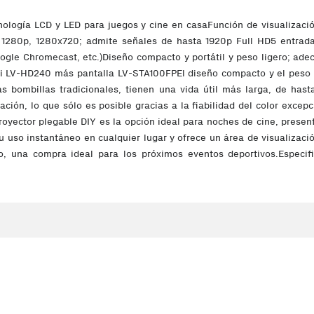
logía LCD y LED para juegos y cine en casaFunción de visualizació
de 1280p, 1280x720; admite señales de hasta 1920p Full HD5 entrad
gle Chromecast, etc.)Diseño compacto y portátil y peso ligero; ade
Fi LV-HD240 más pantalla LV-STA100FPEl diseño compacto y el peso l
s bombillas tradicionales, tienen una vida útil más larga, de hast
ción, lo que sólo es posible gracias a la fiabilidad del color excep
royector plegable DIY es la opción ideal para noches de cine, prese
 su uso instantáneo en cualquier lugar y ofrece un área de visualizac
o, una compra ideal para los próximos eventos deportivos.Especif
a 1920 p)Corrección trapezoidal (keystone): ± 15 grados manualLámp
m - 5,1mDiagonal de proyección: 85cm - 370cm (33 pulgadas - 168 pul
tor: 980 gTamaño del proyector: 20 x 14,5 x 7,5 cmPotencia: 2
ia1 adaptador AV1 manual de usuarioPantalla LV-STA100FP