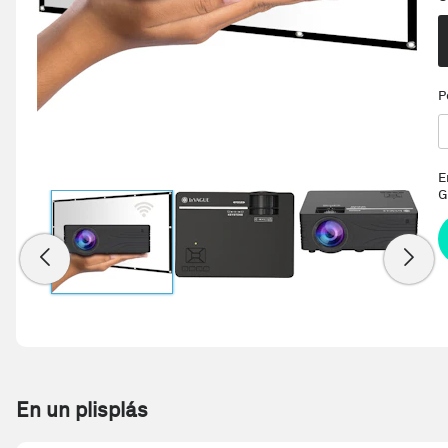
P
E
G
En un plisplás