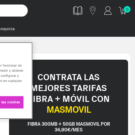
0
anquicia
er funcionar de
medir y obtener
CONTRATA LAS
 configurar y
o en cualquier
MEJORES TARIFAS
FIBRA + MÓVIL CON
 las cookies
MASMOVIL
FIBRA 300MB + 50GB MASMOVIL POR
34,90€/MES