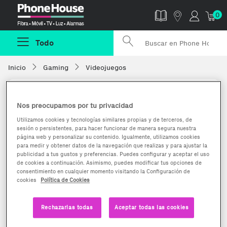
Phonehouse
0
Todo
Inicio
Gaming
Videojuegos
Nos preocupamos por tu privacidad
Utilizamos cookies y tecnologías similares propias y de terceros, de
sesión o persistentes, para hacer funcionar de manera segura nuestra
página web y personalizar su contenido. Igualmente, utilizamos cookies
para medir y obtener datos de la navegación que realizas y para ajustar la
publicidad a tus gustos y preferencias. Puedes configurar y aceptar el uso
de cookies a continuación. Asimismo, puedes modificar tus opciones de
consentimiento en cualquier momento visitando la Configuración de
cookies
Política de Cookies
Rechazarlas todas
Aceptar todas las cookies