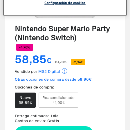
Configuración de cookies
VER VIDEO
Nintendo Super Mario Party
(Nintendo Switch)
-4,76%
58,85
€
61,79€
-2,94€
Vendido por
MS2 Digital
Otras opciones de compra desde
58,90€
Opciones de compra:
Nuevo
Reacondicionado
Te damos la oportunidad de elegi
58,85
41,90
€
€
Entrega estimada:
1 día
Gastos de envio:
Gratis