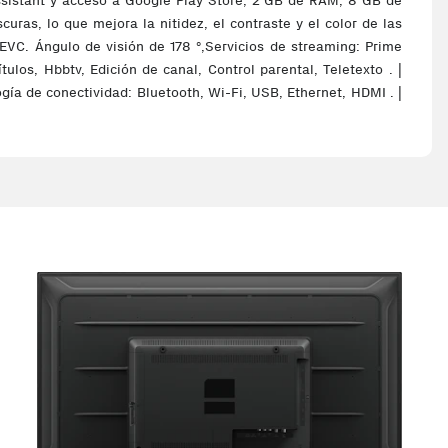
ssistant y acceso a Google Play Store, 2 GB de RAM, 8 GB de
as, lo que mejora la nitidez, el contraste y el color de las
VC. Ángulo de visión de 178 °,Servicios de streaming: Prime
ulos, Hbbtv, Edición de canal, Control parental, Teletexto . |
gía de conectividad: Bluetooth, Wi-Fi, USB, Ethernet, HDMI . |