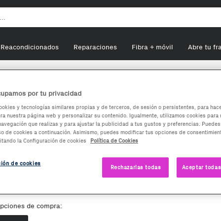
Reacondicionados
Reparaciones
Fibra + móvil
Abre tu fr
i P1E Televisor 43 Pulgadas UHD Bluetooth 60 Hz HDMI
upamos por tu privacidad
ookies y tecnologías similares propias y de terceros, de sesión o persistentes, para hac
a nuestra página web y personalizar su contenido. Igualmente, utilizamos cookies para 
Xiaomi P1E Televisor 43
navegación que realizas y para ajustar la publicidad a tus gustos y preferencias. Puedes
so de cookies a continuación. Asimismo, puedes modificar tus opciones de consentimient
Pulgadas UHD Bluetooth 60 Hz
itando la Configuración de cookies
Política de Cookies
HDMI
ción de cookies
Rechazarlas todas
Aceptar todas
0
€
pciones de compra: