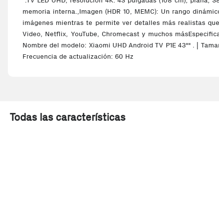
.TV LED UHD, resolución 4K: 43 pulgadas (108 cm), plana, 3
memoria interna.,Imagen (HDR 10, MEMC): Un rango dinámico m
imágenes mientras te permite ver detalles más realistas qu
Video, Netflix, YouTube, Chromecast y muchos másEspecificacio
Nombre del modelo: Xiaomi UHD Android TV P1E 43"" . | Tamaño 
Frecuencia de actualización: 60 Hz
Todas las características