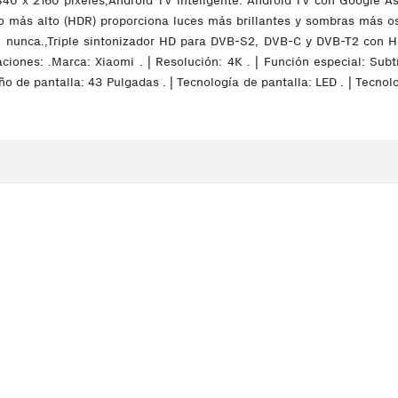
840 x 2160 píxeles,Android TV inteligente: Android TV con Google A
ás alto (HDR) proporciona luces más brillantes y sombras más oscur
e nunca.,Triple sintonizador HD para DVB-S2, DVB-C y DVB-T2 con HE
nes: .Marca: Xiaomi . | Resolución: 4K . | Función especial: Subtít
de pantalla: 43 Pulgadas . | Tecnología de pantalla: LED . | Tecnolo