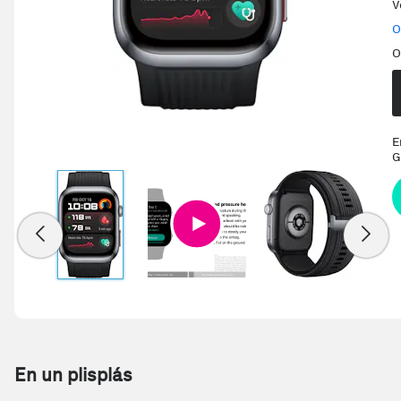
V
O
O
E
G
En un plisplás