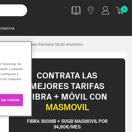
0
anquicia
480 x 408 Pixeles Pantalla táctil Aluminio
er funcionar de
medir y obtener
CONTRATA LAS
 configurar y
o en cualquier
MEJORES TARIFAS
FIBRA + MÓVIL CON
 las cookies
MASMOVIL
FIBRA 300MB + 50GB MASMOVIL POR
34,90€/MES