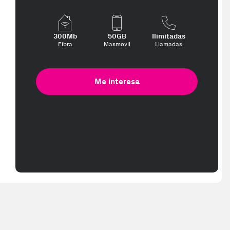
300Mb
50GB
Ilimitadas
 te interese, con los mejores precios. Gracias a nuestros vendedores
Fibra
Masmovil
Llamadas
Me interesa