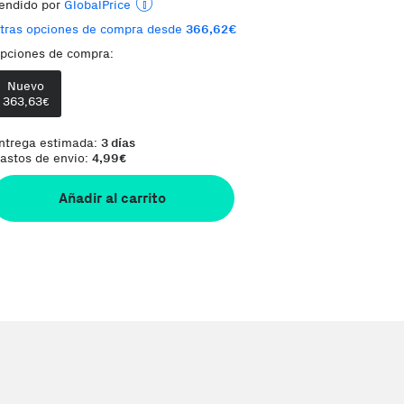
endido por
GlobalPrice
tras opciones de compra desde
366,62€
Envía desde:
España
pciones de compra:
Phone House es un Marketplace
Te damos la oportunidad de elegir lo que más
Nuevo
363,63
€
ntrega estimada:
3 días
astos de envio:
4,99
€
Añadir al carrito