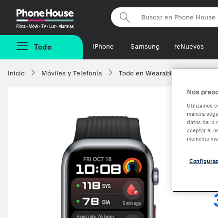
Phonehouse
Todo
iPhone
Samsung
reNuevos
Inicio
Móviles y Telefonía
Todo en Wearables
Smartw
Nos preoc
Utilizamos c
manera segur
datos de la 
aceptar el u
momento vis
Configura