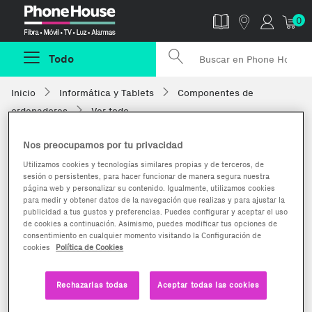
Phonehouse
0
Todo
Inicio
Informática y Tablets
Componentes de
ordenadores
Ver todo
Nos preocupamos por tu privacidad
Utilizamos cookies y tecnologías similares propias y de terceros, de
sesión o persistentes, para hacer funcionar de manera segura nuestra
página web y personalizar su contenido. Igualmente, utilizamos cookies
para medir y obtener datos de la navegación que realizas y para ajustar la
publicidad a tus gustos y preferencias. Puedes configurar y aceptar el uso
de cookies a continuación. Asimismo, puedes modificar tus opciones de
consentimiento en cualquier momento visitando la Configuración de
cookies
Política de Cookies
Rechazarlas todas
Aceptar todas las cookies