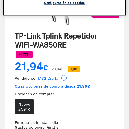
Configuración de cookies
VER VIDEO
TP-Link Tplink Repetidor
WiFi-WA850RE
-4,77%
21,94
€
23,04€
-1,10€
Vendido por
MS2 Digital
Otras opciones de compra desde
21,99€
Opciones de compra:
Nuevo
Te damos la oportunidad de elegi
21,94
€
Entrega estimada:
1 día
Gastos de envio:
Gratis