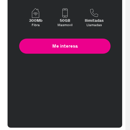
te interese, con los mejores precios. Gracias a nuestros vendedores 
300Mb
50GB
Ilimitadas
Fibra
Masmovil
Llamadas
Me interesa