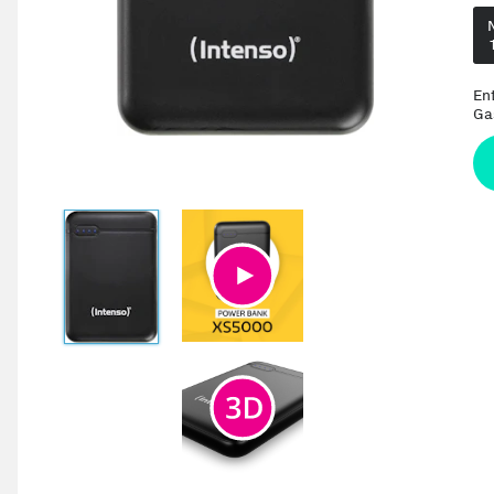
En
Ga