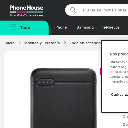
Phonehouse
Todo
iPhone
Samsung
reNuevos
Inicio
Móviles y Telefonía
Todo en accesorios
Power
Nos preoc
Utilizamos c
manera segur
I
-3,88%
datos de la 
aceptar el u
P
momento vis
1
Configura
Ve
Ot
Op