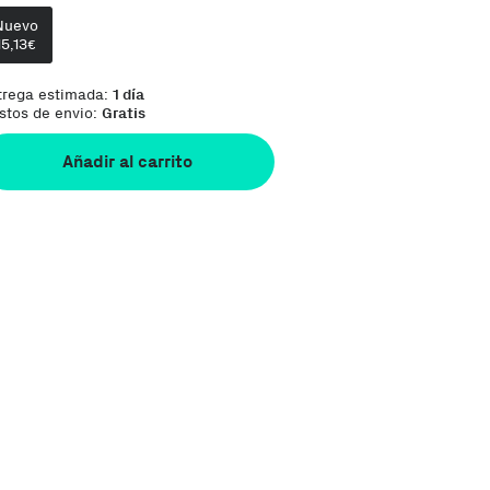
Te damos la oportunidad de elegir lo que más 
Nuevo
15,13
€
trega estimada:
1 día
stos de envio:
Gratis
Añadir al carrito