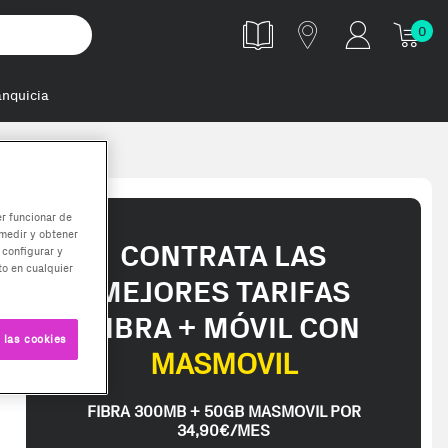
0
anquicia
er funcionar de
medir y obtener
CONTRATA LAS
 configurar y
o en cualquier
MEJORES TARIFAS
FIBRA + MÓVIL CON
 las cookies
MASMOVIL
FIBRA 300MB + 50GB MASMOVIL POR
34,90€/MES