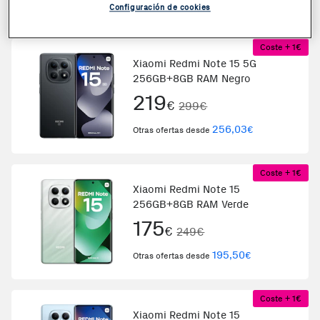
229,57
€
Otras ofertas desde
Configuración de cookies
Coste + 1€
Xiaomi Redmi Note 15 5G
256GB+8GB RAM Negro
219
€
299€
256,03
€
Otras ofertas desde
Coste + 1€
Xiaomi Redmi Note 15
256GB+8GB RAM Verde
175
€
249€
195,50
€
Otras ofertas desde
Coste + 1€
Xiaomi Redmi Note 15