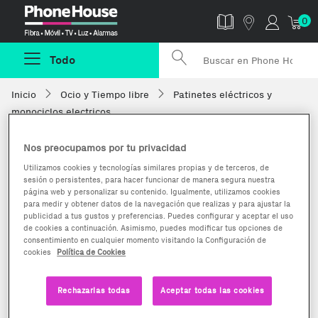
Phonehouse
0
Todo
Inicio
Ocio y Tiempo libre
Patinetes eléctricos y
monociclos electricos
Nos preocupamos por tu privacidad
Utilizamos cookies y tecnologías similares propias y de terceros, de
sesión o persistentes, para hacer funcionar de manera segura nuestra
página web y personalizar su contenido. Igualmente, utilizamos cookies
para medir y obtener datos de la navegación que realizas y para ajustar la
publicidad a tus gustos y preferencias. Puedes configurar y aceptar el uso
de cookies a continuación. Asimismo, puedes modificar tus opciones de
consentimiento en cualquier momento visitando la Configuración de
cookies
Política de Cookies
Rechazarlas todas
Aceptar todas las cookies