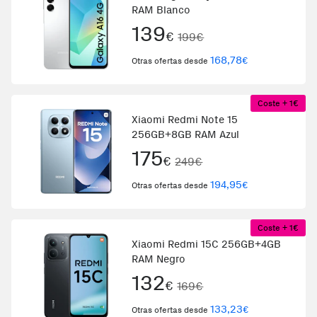
RAM Blanco
139
€
199€
168,78
€
Otras ofertas desde
Coste + 1€
Xiaomi Redmi Note 15
256GB+8GB RAM Azul
175
€
249€
194,95
€
Otras ofertas desde
Coste + 1€
Xiaomi Redmi 15C 256GB+4GB
RAM Negro
132
€
169€
133,23
€
Otras ofertas desde