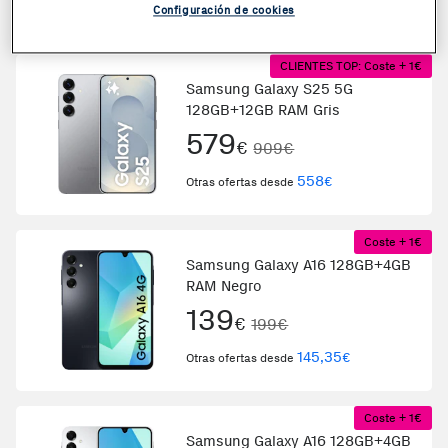
564
€
Otras ofertas desde
Configuración de cookies
CLIENTES TOP: Coste + 1€
Samsung Galaxy S25 5G
128GB+12GB RAM Gris
579
€
909€
558
€
Otras ofertas desde
Coste + 1€
Samsung Galaxy A16 128GB+4GB
RAM Negro
139
€
199€
145,35
€
Otras ofertas desde
Coste + 1€
Samsung Galaxy A16 128GB+4GB