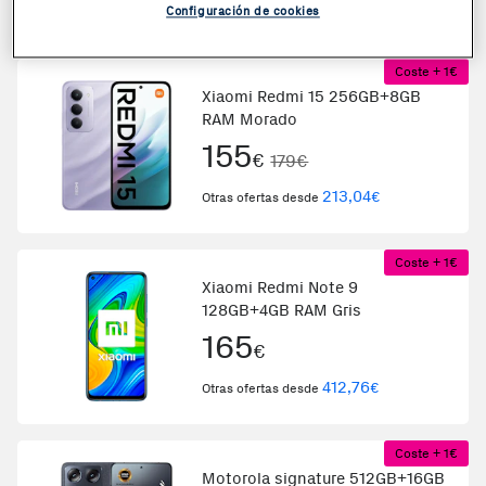
683
€
Otras ofertas desde
Configuración de cookies
Coste + 1€
Xiaomi Redmi 15 256GB+8GB
RAM Morado
155
€
179€
213,04
€
Otras ofertas desde
Coste + 1€
Xiaomi Redmi Note 9
128GB+4GB RAM Gris
165
€
412,76
€
Otras ofertas desde
Coste + 1€
Motorola signature 512GB+16GB