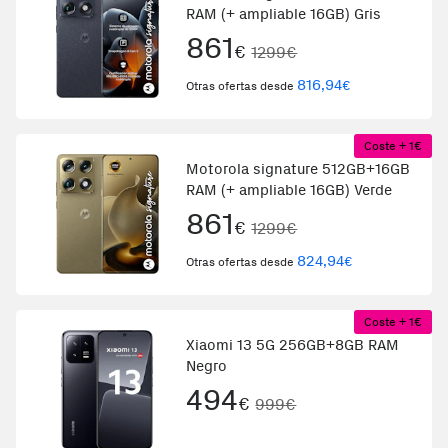
RAM (+ ampliable 16GB) Gris
861
€
1299€
816,94
€
Otras ofertas desde
Coste + 1€
Motorola signature 512GB+16GB
RAM (+ ampliable 16GB) Verde
861
€
1299€
824,94
€
Otras ofertas desde
Coste + 1€
Xiaomi 13 5G 256GB+8GB RAM
Negro
494
€
999€