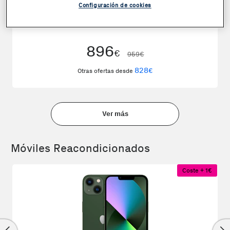
Configuración de cookies
Apple iPhone 17 256GB Negro
896
€
959€
828
€
Otras ofertas desde
Ver más
Móviles Reacondicionados
Coste + 1€