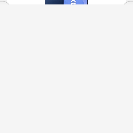
Samsung Galaxy S25 5G 128GB+12GB RAM Azul
marino
579
€
909€
558
€
Otras ofertas desde
Ver más
Condiciones de compra
Cierra
Servicios Phone House
Ordenado por
Limpiar
Mundo Phone House