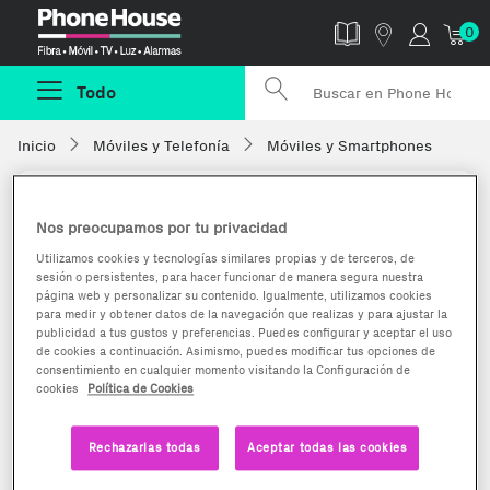
Phonehouse
0
Todo
Inicio
Móviles y Telefonía
Móviles y Smartphones
Nos preocupamos por tu privacidad
Utilizamos cookies y tecnologías similares propias y de terceros, de
sesión o persistentes, para hacer funcionar de manera segura nuestra
página web y personalizar su contenido. Igualmente, utilizamos cookies
para medir y obtener datos de la navegación que realizas y para ajustar la
publicidad a tus gustos y preferencias. Puedes configurar y aceptar el uso
de cookies a continuación. Asimismo, puedes modificar tus opciones de
consentimiento en cualquier momento visitando la Configuración de
cookies
Política de Cookies
Rechazarlas todas
Aceptar todas las cookies