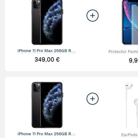
iPhone 11 Pro Max 256GB ReN
Protector Panta
uevo
ro 
349,00 €
9,9
iPhone 11 Pro Max 256GB ReN
EarPods