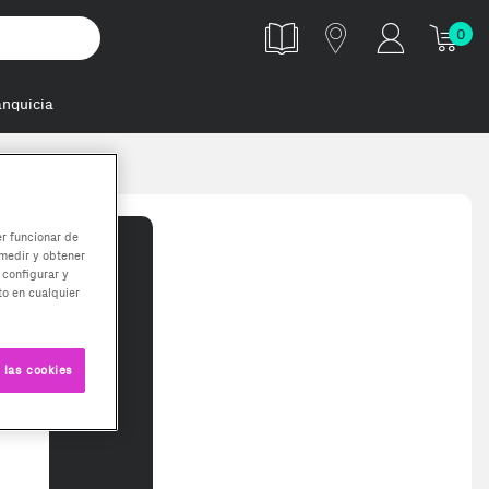
0
anquicia
er funcionar de
medir y obtener
 configurar y
o en cualquier
 las cookies