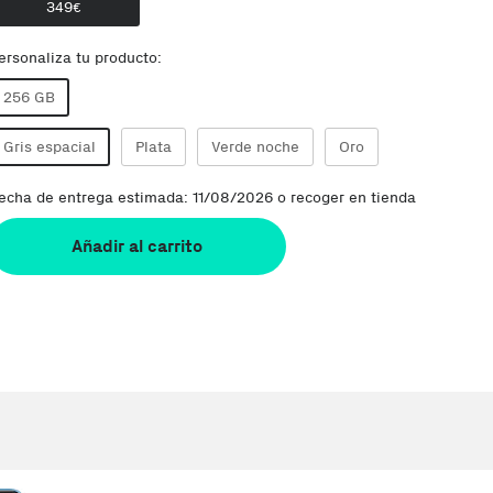
349
€
ersonaliza tu producto:
256 GB
Gris espacial
Plata
Verde noche
Oro
echa de entrega estimada: 11/08/2026 o recoger en tienda
Añadir al carrito