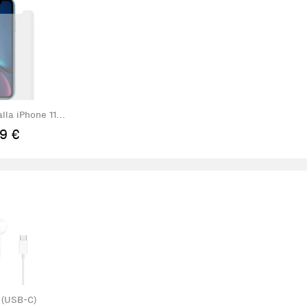
lla iPhone 11 P
Max
9 €
 (USB-C)