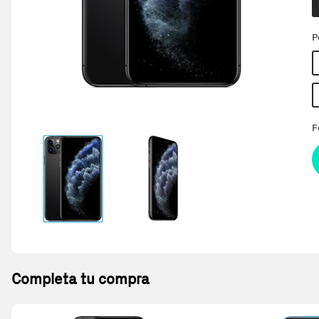
P
F
Completa tu compra