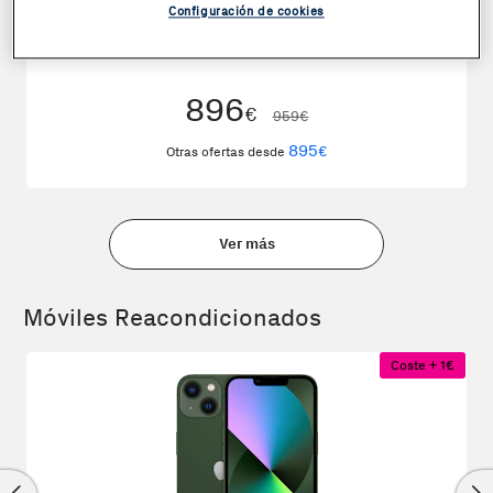
Configuración de cookies
Apple iPhone 17 256GB Negro
896
€
959€
895
€
Otras ofertas desde
Ver más
Móviles Reacondicionados
Coste + 1€