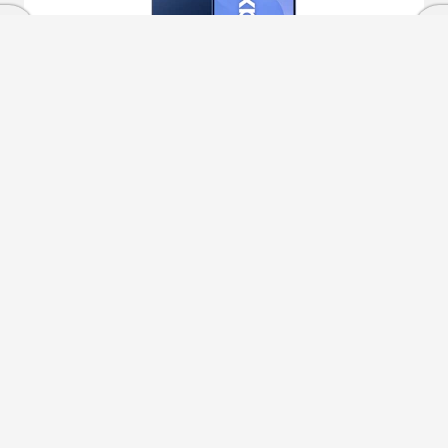
Samsung Galaxy S25 5G 128GB+12GB RAM Azul
marino
579
€
909€
564
€
Otras ofertas desde
Ver más
Condiciones de compra
Cierra
Servicios Phone House
Ordenado por
Limpiar
Mundo Phone House