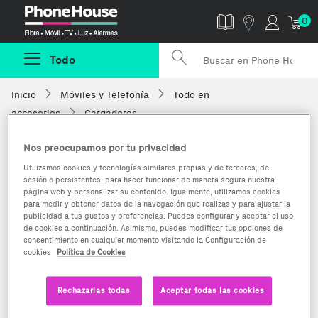
Phonehouse
0
Todo
Inicio
Móviles y Telefonía
Todo en
accesorios
Cargadores
Nos preocupamos por tu privacidad
Utilizamos cookies y tecnologías similares propias y de terceros, de
sesión o persistentes, para hacer funcionar de manera segura nuestra
página web y personalizar su contenido. Igualmente, utilizamos cookies
para medir y obtener datos de la navegación que realizas y para ajustar la
publicidad a tus gustos y preferencias. Puedes configurar y aceptar el uso
de cookies a continuación. Asimismo, puedes modificar tus opciones de
consentimiento en cualquier momento visitando la Configuración de
cookies
Política de Cookies
Rechazarlas todas
Aceptar todas las cookies