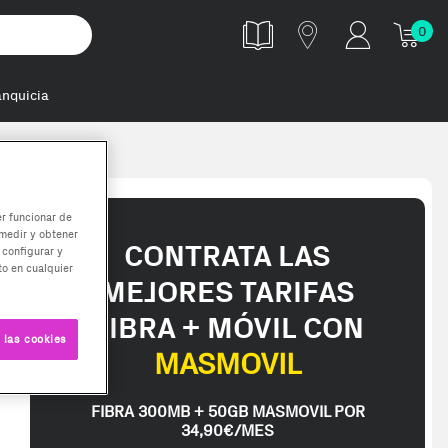
0
anquicia
C 30W
er funcionar de
medir y obtener
CONTRATA LAS
 configurar y
o en cualquier
MEJORES TARIFAS
FIBRA + MÓVIL CON
 las cookies
MASMOVIL
FIBRA 300MB + 50GB MASMOVIL POR
34,90€/MES