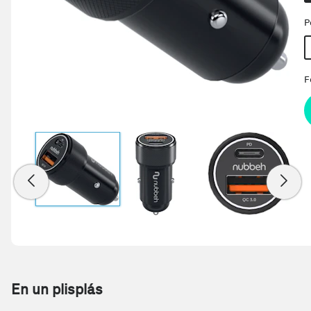
P
F
En un plisplás