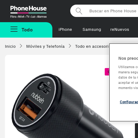
Phonehouse
Todo
iPhone
Samsung
reNuevos
Inicio
Móviles y Telefonía
Todo en accesorios
Cargad
Nos preoc
Utilizamos c
Coste + 1€
manera segur
datos de la 
aceptar el u
momento vis
Configura
O