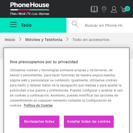
Phonehouse
0
Todo
Inicio
Móviles y Telefonía
Todo en accesorios
Fundas, carcasas y accesorios para Móviles
Nos preocupamos por tu privacidad
Utilizamos cookies y tecnologías similares propias y de terceros, de
sesión o persistentes, para hacer funcionar de manera segura nuestra
página web y personalizar su contenido. Igualmente, utilizamos cookies
para medir y obtener datos de la navegación que realizas y para ajustar la
publicidad a tus gustos y preferencias. Puedes configurar y aceptar el uso
de cookies a continuación. Asimismo, puedes modificar tus opciones de
consentimiento en cualquier momento visitando la Configuración de
cookies
Política de Cookies
Auriculares
Altavoces
Rechazarlas todas
Aceptar todas las cookies