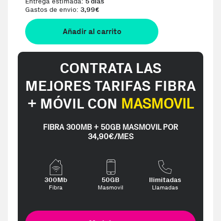
Entrega estimada:
5 días
Gastos de envio:
3,99
€
Añadir al carrito
CONTRATA LAS
MEJORES TARIFAS FIBRA
+ MÓVIL CON
MASMOVIL
FIBRA 300MB + 50GB MASMOVIL POR
34,90€/MES
300Mb
50GB
Ilimitadas
Fibra
Masmovil
Llamadas