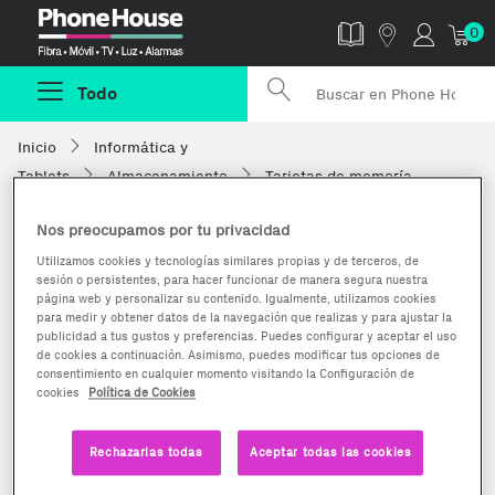
Phonehouse
0
Todo
Inicio
Informática y
Tablets
Almacenamiento
Tarjetas de memoría
Nos preocupamos por tu privacidad
Utilizamos cookies y tecnologías similares propias y de terceros, de
sesión o persistentes, para hacer funcionar de manera segura nuestra
página web y personalizar su contenido. Igualmente, utilizamos cookies
para medir y obtener datos de la navegación que realizas y para ajustar la
publicidad a tus gustos y preferencias. Puedes configurar y aceptar el uso
de cookies a continuación. Asimismo, puedes modificar tus opciones de
consentimiento en cualquier momento visitando la Configuración de
cookies
Política de Cookies
Rechazarlas todas
Aceptar todas las cookies