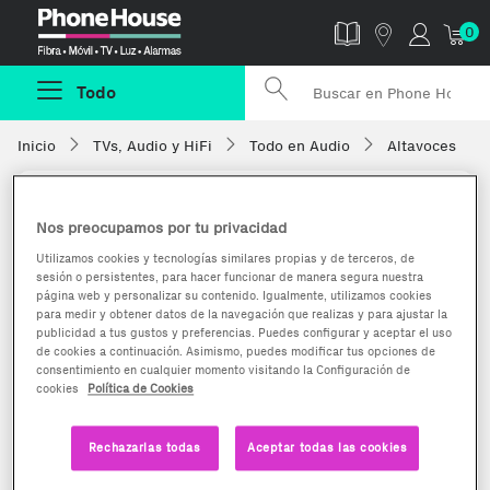
Phonehouse
0
Todo
Inicio
TVs, Audio y HiFi
Todo en Audio
Altavoces
Nos preocupamos por tu privacidad
Utilizamos cookies y tecnologías similares propias y de terceros, de
sesión o persistentes, para hacer funcionar de manera segura nuestra
página web y personalizar su contenido. Igualmente, utilizamos cookies
para medir y obtener datos de la navegación que realizas y para ajustar la
publicidad a tus gustos y preferencias. Puedes configurar y aceptar el uso
de cookies a continuación. Asimismo, puedes modificar tus opciones de
consentimiento en cualquier momento visitando la Configuración de
cookies
Política de Cookies
Rechazarlas todas
Aceptar todas las cookies