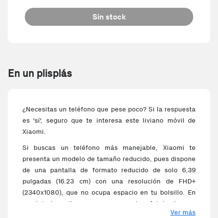
Sin stock
En un plisplás
¿Necesitas un teléfono que pese poco? Si la respuesta
es 'sí', seguro que te interesa este liviano móvil de
Xiaomi.
Si buscas un teléfono más manejable, Xiaomi te
presenta un modelo de tamaño reducido, pues dispone
de una pantalla de formato reducido de solo 6,39
pulgadas (16.23 cm) con una resolución de FHD+
(2340x1080), que no ocupa espacio en tu bolsillo. En
su interior alberga un procesador fabricado por
Ver más
Qualcomm de 8 núcleos, para que puedas utilizar el