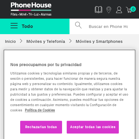
Phonehouse
0
Todo
Inicio
Móviles y Telefonía
Móviles y Smartphones
Nos preocupamos por tu privacidad
Utilizamos cookies y tecnologías similares propias y de terceros, de
sesión o persistentes, para hacer funcionar de manera segura nuestra
página web y personalizar su contenido. Igualmente, utilizamos cookies
para medir y obtener datos de la navegación que realizas y para ajustar la
publicidad a tus gustos y preferencias. Puedes configurar y aceptar el uso
de cookies a continuación. Asimismo, puedes modificar tus opciones de
consentimiento en cualquier momento visitando la Configuración de
cookies
Política de Cookies
Rechazarlas todas
Aceptar todas las cookies