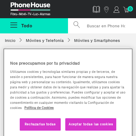
Phonehouse
0
Todo
Inicio
Móviles y Telefonía
Móviles y Smartphones
Nos preocupamos por tu privacidad
Utilizamos cookies y tecnologías similares propias y de terceros, de
sesión o persistentes, para hacer funcionar de manera segura nuestra
página web y personalizar su contenido. Igualmente, utilizamos cookies
para medir y obtener datos de la navegación que realizas y para ajustar la
publicidad a tus gustos y preferencias. Puedes configurar y aceptar el uso
de cookies a continuación. Asimismo, puedes modificar tus opciones de
consentimiento en cualquier momento visitando la Configuración de
cookies
Política de Cookies
Rechazarlas todas
Aceptar todas las cookies