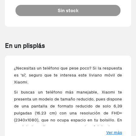
Sin stock
En un plisplás
¿Necesitas un teléfono que pese poco? Si la respuesta
es 'sí', seguro que te interesa este liviano móvil de
Xiaomi.
Si buscas un teléfono más manejable, Xiaomi te
presenta un modelo de tamaño reducido, pues dispone
de una pantalla de formato reducido de solo 6,39
pulgadas (16.23 cm) con una resolución de FHD+
(2340x1080), que no ocupa espacio en tu bolsillo. En
su interior alberga un procesador fabricado por
Ver más
Qualcomm de 8 núcleos, para que puedas utilizar el