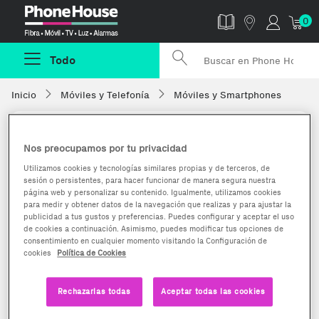
Phonehouse
0
Todo
Inicio
Móviles y Telefonía
Móviles y Smartphones
Nos preocupamos por tu privacidad
Utilizamos cookies y tecnologías similares propias y de terceros, de
sesión o persistentes, para hacer funcionar de manera segura nuestra
página web y personalizar su contenido. Igualmente, utilizamos cookies
para medir y obtener datos de la navegación que realizas y para ajustar la
publicidad a tus gustos y preferencias. Puedes configurar y aceptar el uso
de cookies a continuación. Asimismo, puedes modificar tus opciones de
consentimiento en cualquier momento visitando la Configuración de
cookies
Política de Cookies
Rechazarlas todas
Aceptar todas las cookies