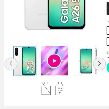
P
E
G
10.0 -
25.0
W