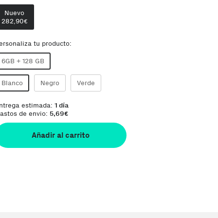
Comentario del vendedor:
Más diversión en una 
Nuevo
282,90
€
ersonaliza tu producto:
6GB + 128 GB
Blanco
Negro
Verde
ntrega estimada:
1 día
astos de envio:
5,69
€
Añadir al carrito