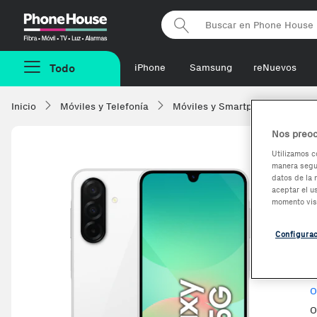
Phonehouse
Todo
iPhone
Samsung
reNuevos
Inicio
Móviles y Telefonía
Móviles y Smartphones
Sa
Nos preoc
Utilizamos c
manera segur
-44,83€
datos de la 
aceptar el u
momento vis
Configura
V
O
O