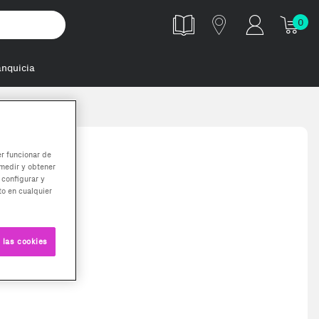
0
anquicia
er funcionar de
medir y obtener
 configurar y
o en cualquier
 las cookies