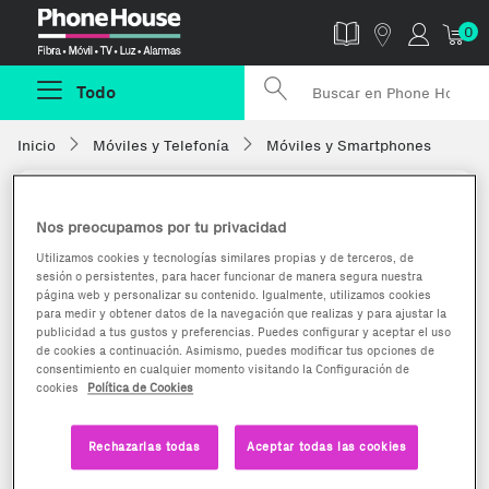
Phonehouse
0
Todo
Inicio
Móviles y Telefonía
Móviles y Smartphones
Nos preocupamos por tu privacidad
Utilizamos cookies y tecnologías similares propias y de terceros, de
sesión o persistentes, para hacer funcionar de manera segura nuestra
página web y personalizar su contenido. Igualmente, utilizamos cookies
para medir y obtener datos de la navegación que realizas y para ajustar la
publicidad a tus gustos y preferencias. Puedes configurar y aceptar el uso
de cookies a continuación. Asimismo, puedes modificar tus opciones de
consentimiento en cualquier momento visitando la Configuración de
cookies
Política de Cookies
Rechazarlas todas
Aceptar todas las cookies