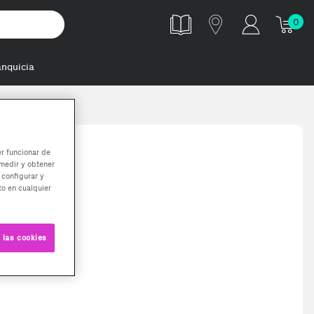
0
anquicia
er funcionar de
medir y obtener
 configurar y
o en cualquier
 las cookies
onos vienen con cable 3.0 ultima generación (2025) . Dos (2) años de