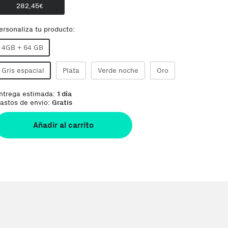
282,45
€
ersonaliza tu producto:
4GB + 64 GB
Gris espacial
Plata
Verde noche
Oro
ntrega estimada:
1 día
astos de envio:
Gratis
Añadir al carrito