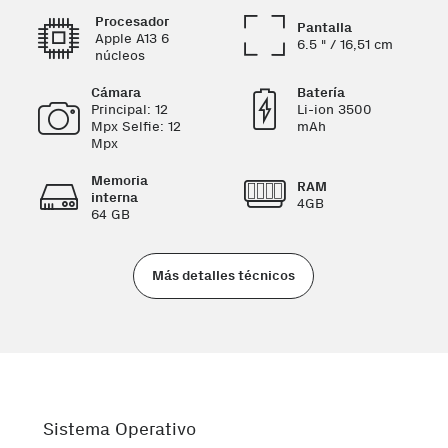
Procesador
Pantalla
Apple A13 6
6.5 " / 16,51 cm
núcleos
Cámara
Batería
Principal: 12
Li-ion 3500
Mpx Selfie: 12
mAh
Mpx
Memoria
RAM
interna
4GB
64 GB
Más detalles técnicos
Sistema Operativo