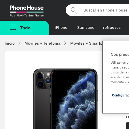
Phonehouse
Todo
iPhone
Samsung
reNuevos
Inicio
Móviles y Telefonía
Móviles y Smartphones
Ap
Nos preoc
Utilizamos c
manera segur
datos de la 
aceptar el u
momento vis
R
E
Configura
V
O