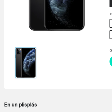
P
E
G
En un plisplás