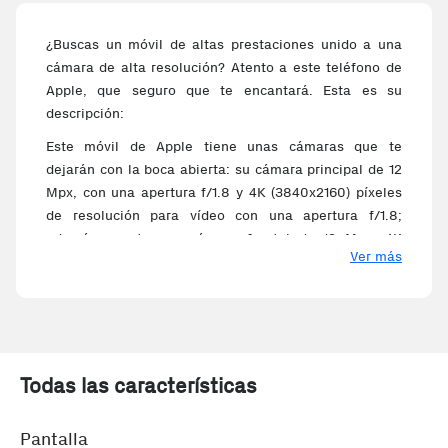
¿Buscas un móvil de altas prestaciones unido a una
cámara de alta resolución? Atento a este teléfono de
Apple, que seguro que te encantará. Esta es su
descripción:
Este móvil de Apple tiene unas cámaras que te
dejarán con la boca abierta: su cámara principal de 12
Mpx, con una apertura f/1.8 y 4K (3840x2160) píxeles
de resolución para vídeo con una apertura f/1.8;
además cuenta con cámara frontal de 12 Mpx, 4K
Ver más
(3840x2160) píxeles para vídeo y f/2.2 de apertura
para unos selfies de calidad. En su interior incorpora
un prestacional procesador fabricado por Apple de 6
núcleos que logra unas buenas prestaciones. El
teléfono tiene una pantalla de formato compacto de
6,5 pulgadas (16.51 cm) para una resolución de
Todas las características
(2688x1242) que cabe en cualquier parte. Disfruta de
la carga inalámbrica que incorpora este terminal para
Pantalla
llenar su batería de 3500 mAh de capacidad , y utiliza