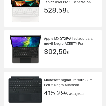
Tablet iPad Pro 5 Generación
Blanco
528,58
€
Apple MXQT2F/A teclado para
móvil Negro AZERTY Fra
302,50
€
Microsoft Signature with Slim
Pen 2 Negro Microsof
415,29
€
498,35€