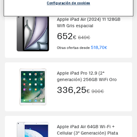
Configuración de cookies
Coste + 1€
Apple iPad Air (2024) 11 128GB
Wifi Gris espacial
652
€
649€
518,70
€
Otras ofertas desde
Apple iPad Pro 12.9 (2ª
generación) 256GB WiFi Oro
336,25
€
900€
Apple iPad Air 64GB Wi-Fi +
Cellular (3º Generación) Plata