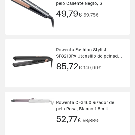
pelo Caliente Negro, G
49,79
€
59,75€
Rowenta Fashion Stylist
SF8210PA Utensilio de peinado
Plancha de pelo Caliente Negro,
85,72
€
149,99€
Latón
Rowenta CF3460 Rizador de
pelo Rosa, Blanco 1.8m U
52,77
€
53,83€