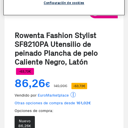
Configuración de cookies
VER VIDEO
Rowenta Fashion Stylist
SF8210PA Utensilio de
peinado Plancha de pelo
Caliente Negro, Latón
-63,73€
86,26
€
149,99€
-63,73€
Vendido por
EuroMarketplace
Otras opciones de compra desde
161,02€
Opciones de compra:
Nuevo
86,26
€