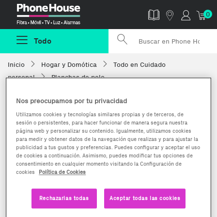
Phonehouse
0
Todo
Inicio
Hogar y Domótica
Todo en Cuidado
personal
Planchas de pelo
Nos preocupamos por tu privacidad
Utilizamos cookies y tecnologías similares propias y de terceros, de
sesión o persistentes, para hacer funcionar de manera segura nuestra
página web y personalizar su contenido. Igualmente, utilizamos cookies
para medir y obtener datos de la navegación que realizas y para ajustar la
publicidad a tus gustos y preferencias. Puedes configurar y aceptar el uso
de cookies a continuación. Asimismo, puedes modificar tus opciones de
consentimiento en cualquier momento visitando la Configuración de
cookies
Política de Cookies
Rechazarlas todas
Aceptar todas las cookies