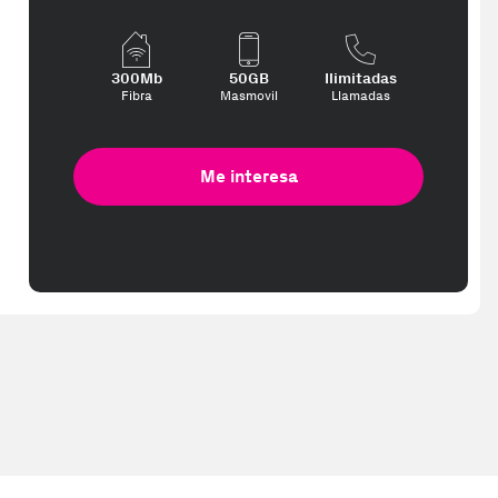
te interese, con los mejores precios. Gracias a nuestros vendedores 
300Mb
50GB
Ilimitadas
Fibra
Masmovil
Llamadas
Me interesa