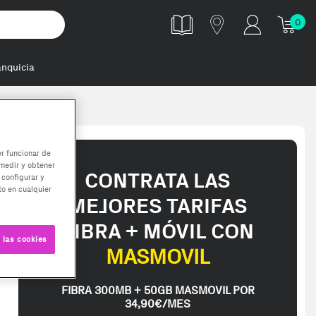
0
anquicia
e di
er funcionar de
medir y obtener
CONTRATA LAS
 configurar y
o en cualquier
MEJORES TARIFAS
FIBRA + MÓVIL CON
 las cookies
MASMOVIL
FIBRA 300MB + 50GB MASMOVIL POR
34,90€/MES