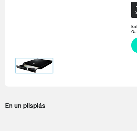
En
Ga
En un plisplás