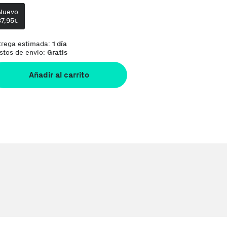
Te damos la oportunidad de elegir lo que más 
Nuevo
37,95
€
trega estimada:
1 día
stos de envio:
Gratis
Añadir al carrito