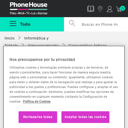
Phonehouse
0
Todo
Inicio
Informática y
Tablets
Almacenamiento
Consumibles ópticos
Nos preocupamos por tu privacidad
Utilizamos cookies y tecnologías similares propias y de terceros, de
sesión o persistentes, para hacer funcionar de manera segura nuestra
página web y personalizar su contenido. Igualmente, utilizamos cookies
para medir y obtener datos de la navegación que realizas y para ajustar la
publicidad a tus gustos y preferencias. Puedes configurar y aceptar el uso
de cookies a continuación. Asimismo, puedes modificar tus opciones de
consentimiento en cualquier momento visitando la Configuración de
cookies
Política de Cookies
Rechazarlas todas
Aceptar todas las cookies