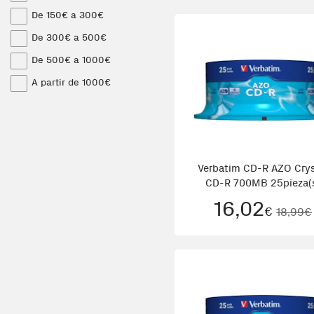
De 150€ a 300€
De 300€ a 500€
De 500€ a 1000€
A partir de 1000€
Verbatim CD-R AZO Crys
CD-R 700MB 25pieza(
16,02
€
18,99€