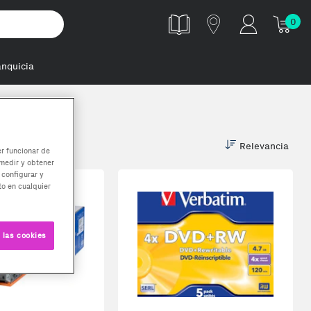
0
anquicia
Relevancia
er funcionar de
medir y obtener
 configurar y
o en cualquier
 las cookies