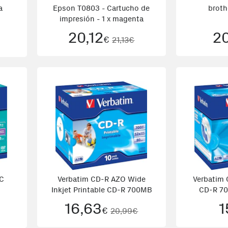
a
Epson T0803 - Cartucho de
broth
impresión - 1 x magenta
20,12
2
€
21,13€
C
Verbatim CD-R AZO Wide
Verbatim 
Inkjet Printable CD-R 700MB
CD-R 70
16,63
1
€
20,99€