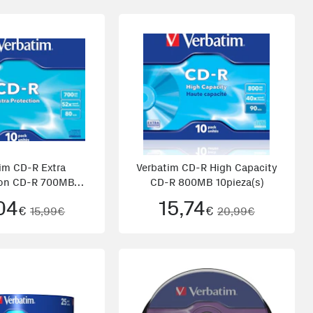
im CD-R Extra
Verbatim CD-R High Capacity
ion CD-R 700MB
CD-R 800MB 10pieza(s)
10pieza(
04
15,74
€
€
15,99€
20,99€