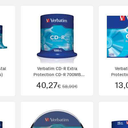
tal
Verbatim CD-R Extra
Verbat
s)
Protection CD-R 700MB
Protect
100pieza
40,27
13,
€
58,99€