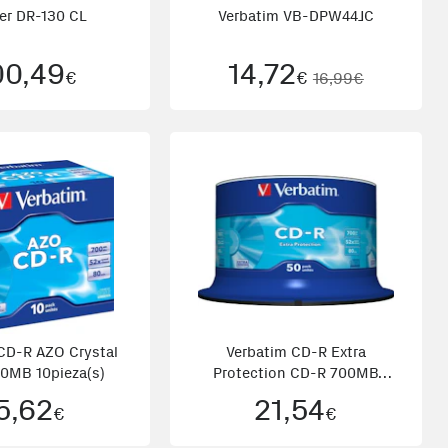
er DR-130 CL
Verbatim VB-DPW44JC
00,49
14,72
€
€
16,99€
CD-R AZO Crystal
Verbatim CD-R Extra
0MB 10pieza(s)
Protection CD-R 700MB
50pieza(
5,62
21,54
€
€