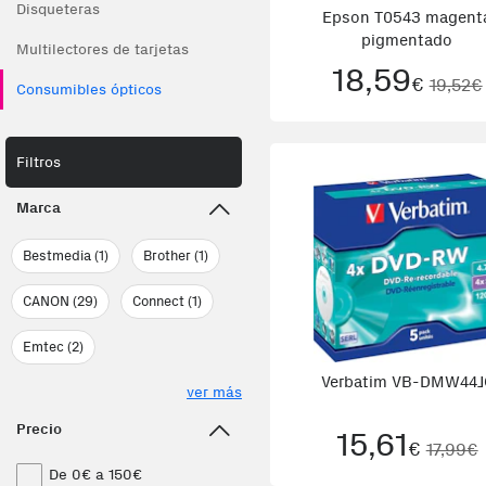
Disqueteras
Epson T0543 magent
pigmentado
Multilectores de tarjetas
18,59
€
19,52€
Consumibles ópticos
Filtros
Marca
Bestmedia (1)
Brother (1)
CANON (29)
Connect (1)
Emtec (2)
Verbatim VB-DMW44J
ver más
Precio
15,61
€
17,99€
De 0€ a 150€