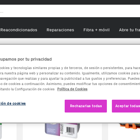
Reacondicionados
Reparaciones
Fibra + móvil
Abre tu fr
bles ópticos
upamos por tu privacidad
icos
ookies y tecnologías similares propias y de terceros, de sesión o persistentes, para hac
a nuestra página web y personalizar su contenido. Igualmente, utilizamos cookies para 
navegación que realizas y para ajustar la publicidad a tus gustos y preferencias. Puedes
so de cookies a continuación. Asimismo, puedes modificar tus opciones de consentimient
itando la Configuración de cookies
Política de Cookies
ción de cookies
Rechazarlas todas
Aceptar todas