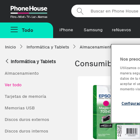
Phonehouse
Todo
iPhone
Samsung
reNuevos
Inicio
Informática y Tablets
Almacenamiento
Consumi
Nos preoc
Informática y Tablets
Consumibles ópt
Utilizamos c
Almacenamiento
manera segur
datos de la 
aceptar el u
Ver todo
momento vis
Tarjetas de memoría
Configura
Memorias USB
Discos duros externos
Discos duros internos