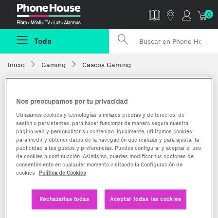
Phonehouse
0
Todo
Inicio
Gaming
Cascos Gaming
Nos preocupamos por tu privacidad
Utilizamos cookies y tecnologías similares propias y de terceros, de
sesión o persistentes, para hacer funcionar de manera segura nuestra
página web y personalizar su contenido. Igualmente, utilizamos cookies
para medir y obtener datos de la navegación que realizas y para ajustar la
publicidad a tus gustos y preferencias. Puedes configurar y aceptar el uso
de cookies a continuación. Asimismo, puedes modificar tus opciones de
consentimiento en cualquier momento visitando la Configuración de
cookies
Política de Cookies
Rechazarlas todas
Aceptar todas las cookies