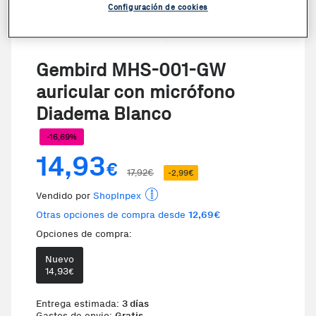
Configuración de cookies
Gembird MHS-001-GW
auricular con micrófono
Diadema Blanco
-16,69%
14,93
€
17,92€
-2,99€
Vendido por
ShopInpex
Otras opciones de compra desde
12,69€
Opciones de compra:
Nuevo
14,93
€
Entrega estimada:
3 días
Gastos de envio:
Gratis