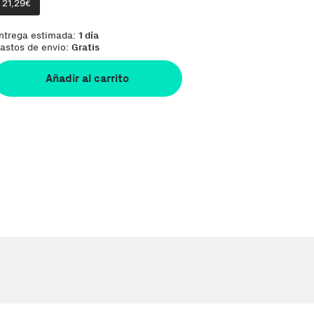
21,29
€
ntrega estimada:
1 día
astos de envio:
Gratis
Añadir al carrito