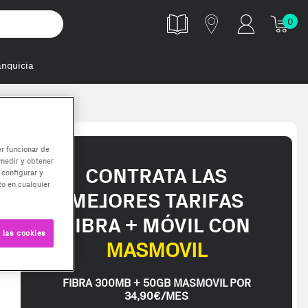
0
anquicia
er funcionar de
medir y obtener
CONTRATA LAS
 configurar y
o en cualquier
MEJORES TARIFAS
FIBRA + MÓVIL CON
 las cookies
MASMOVIL
FIBRA 300MB + 50GB MASMOVIL POR
 te interese, con los mejores precios. Gracias a nuestros vendedore
34,90€/MES