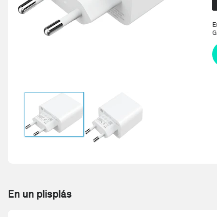
E
G
En un plisplás