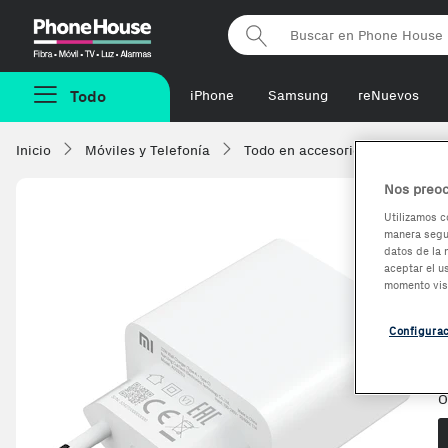
Phonehouse
Todo
iPhone
Samsung
reNuevos
Inicio
Móviles y Telefonía
Todo en accesorios
Cargad
Nos preoc
Utilizamos c
manera segur
-3,84%
datos de la 
aceptar el u
momento vis
Configura
V
O
O