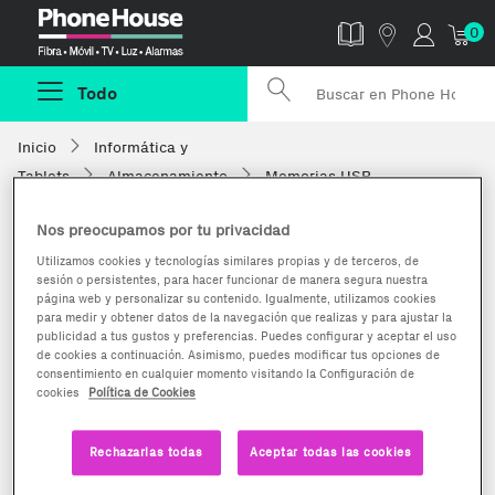
Phonehouse
0
Todo
Inicio
Informática y
Tablets
Almacenamiento
Memorias USB
Nos preocupamos por tu privacidad
Utilizamos cookies y tecnologías similares propias y de terceros, de
sesión o persistentes, para hacer funcionar de manera segura nuestra
página web y personalizar su contenido. Igualmente, utilizamos cookies
para medir y obtener datos de la navegación que realizas y para ajustar la
publicidad a tus gustos y preferencias. Puedes configurar y aceptar el uso
de cookies a continuación. Asimismo, puedes modificar tus opciones de
consentimiento en cualquier momento visitando la Configuración de
cookies
Política de Cookies
Rechazarlas todas
Aceptar todas las cookies