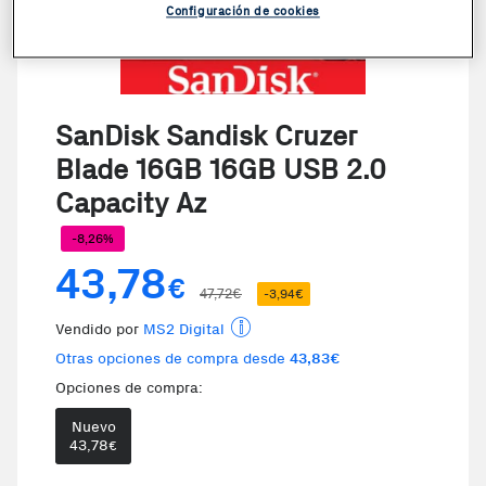
Configuración de cookies
SanDisk Sandisk Cruzer
Blade 16GB 16GB USB 2.0
Capacity Az
-8,26%
43,78
€
47,72€
-3,94€
Vendido por
MS2 Digital
Otras opciones de compra desde
43,83€
Opciones de compra:
Nuevo
Te damos la oportunidad de elegi
43,78
€