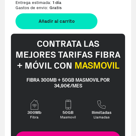
Entrega estimada:
1 día
Gastos de envio:
Gratis
Añadir al carrito
CONTRATA LAS
MEJORES TARIFAS FIBRA
+ MÓVIL CON
MASMOVIL
FIBRA 300MB + 50GB MASMOVIL POR
34,90€/MES
300Mb
50GB
Ilimitadas
Fibra
Masmovil
Llamadas