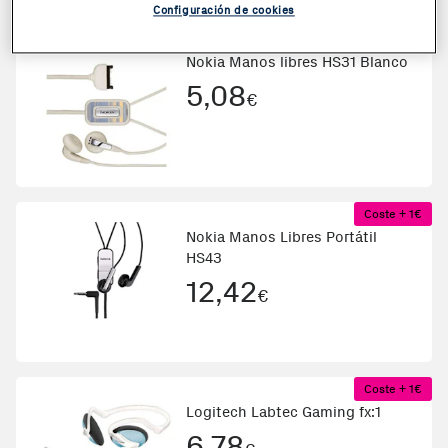
Configuración de cookies
Coste + 1€
Nokia Manos libres HS31 Blanco
5,08
€
Coste + 1€
Nokia Manos Libres Portátil
HS43
12,42
€
Coste + 1€
Logitech Labtec Gaming fx:1
6,78