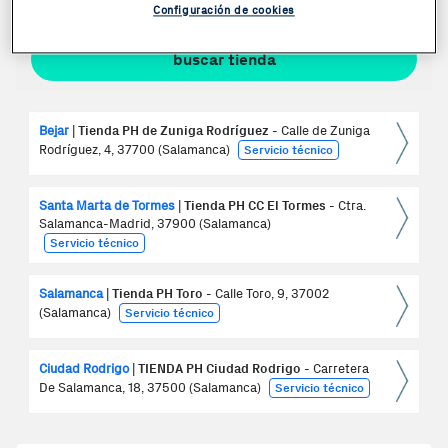
Configuración de cookies
Bejar
|
Tienda PH de Zuniga Rodríguez
- Calle de Zuniga
ver
detall
Rodríguez, 4, 37700 (Salamanca)
Servicio técnico
>
Santa Marta de Tormes
|
Tienda PH CC El Tormes
- Ctra.
ver
Salamanca-Madrid, 37900 (Salamanca)
detall
>
Servicio técnico
Salamanca
|
Tienda PH Toro
- Calle Toro, 9, 37002
ver
detall
(Salamanca)
Servicio técnico
>
Ciudad Rodrigo
|
TIENDA PH Ciudad Rodrigo
- Carretera
ver
detall
De Salamanca, 18, 37500 (Salamanca)
Servicio técnico
>